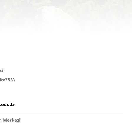
si
No:75/A
edu.tr
m Merkezi