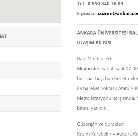
Tel : 0 850 840 76 89
E-posta :
cozum@ankara.ed
ANKARA ÜNİVERSİTESİ BA
HAT
ULAŞIM BİLGİSİ
Bala Minibüsleri:
Minibüsler, sabah saat 07:00
her saat başı hareket etmekt
İlk hareket noktası: Atatürk 
Metro İstasyonu karşısında
binası yanıdır.
Güzergâh ve duraklar:
Kazım Karabekir – Atatürk Kü