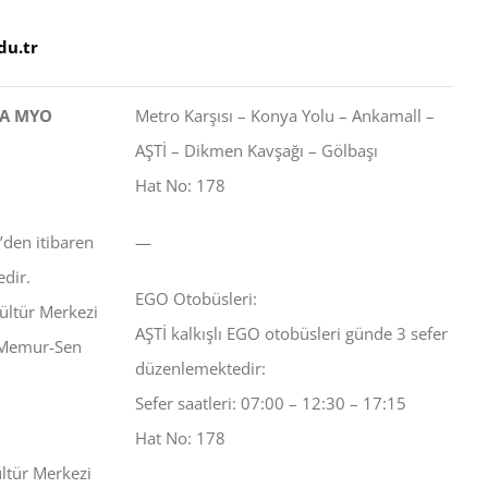
u.tr
LA MYO
Metro Karşısı – Konya Yolu – Ankamall –
AŞTİ – Dikmen Kavşağı – Gölbaşı
Hat No: 178
’den itibaren
—
edir.
EGO Otobüsleri:
Kültür Merkezi
AŞTİ kalkışlı EGO otobüsleri günde 3 sefer
, Memur-Sen
düzenlemektedir:
Sefer saatleri: 07:00 – 12:30 – 17:15
Hat No: 178
ltür Merkezi