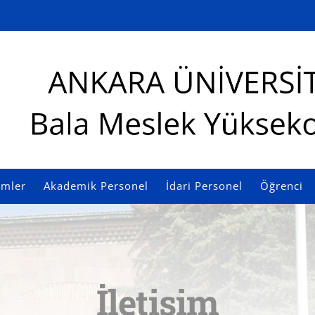
imler
Akademik Personel
İdari Personel
Öğrenci
İletişim