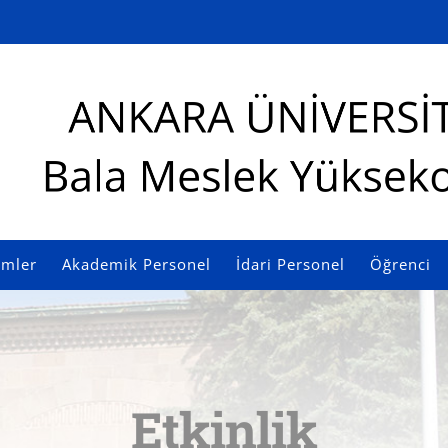
imler
Akademik Personel
İdari Personel
Öğrenci
Etkinlik